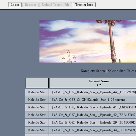
Komplette Serien
|
Kaleido Star
|
Tales 
Torrent Name
Kaleido Star
[kA-Oz_&_GK]_Kaleido_Star_-_Episode_44_[F8FB3978].
Kaleido Star
[kA-Oz_&_GFS_&_GK]Kaleido_Star_1-26.torrent
Kaleido Star
[kA-Oz_&_GK]_Kaleido_Star_-_Episode_41_[C6D635FD]
Kaleido Star
[kA-Oz_&_GK]_Kaleido_Star_-_Episode_42_[56A1FD47]
Kaleido Star
[kA-Oz_&_GK]_Kaleido_Star_-_Episode_29_[8845C00D]
Kaleido Star
[kA-Oz_&_GK]_Kaleido_Star_-_Episode_34_[300025D9]